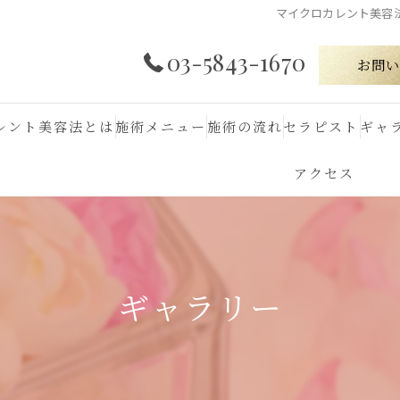
マイクロカレント美容法
03-5843-1670
お問い
レント美容法とは
施術メニュー
施術の流れ
セラピスト
ギャ
アクセス
ギャラリー