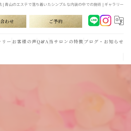
 | 青山のエステで落ち着いたシンプルな内装の中での施術 | ギャラリー
合わせ
ご予約
ラリー
お客様の声
Q&A
当サロンの特徴
ブログ・お知らせ
小顔
マイクロカレント
トリートメント
フェイシャル
リフトアップ