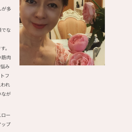
んが多
顔でな
です。
い筋肉
お悩み
ントフ
思われ
いなが
スロー
アップ