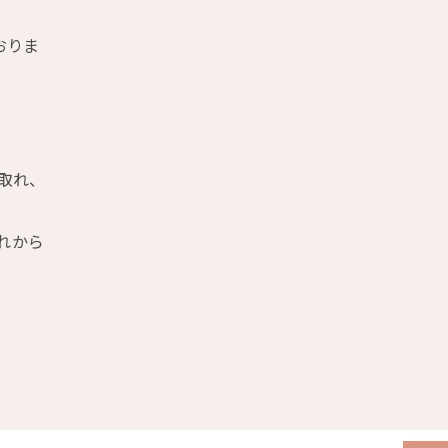
おりま
取れ、
れから